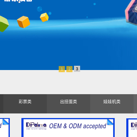
1
2
3
彩票类
出扭蛋类
娃娃机类