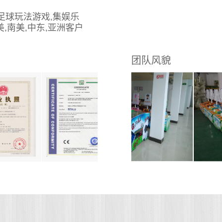
足球玩法游戏,集娱乐
,南美,中东,亚洲客户
蛋礼品双重功能二合为
团队风貌
独家开发设计集百种以
式三人家庭互动版本,
四人对战版本,两队决
惊喜;
球系列,专于国外
类玩法,经典运动类游
灯光效果,深受行业内
弹球类,钓鱼类,礼品类,
游艺类.