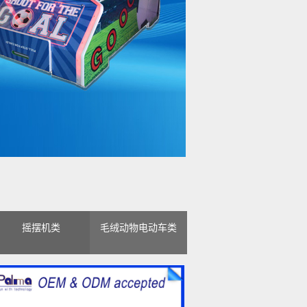
摇摆机类
毛绒动物电动车类