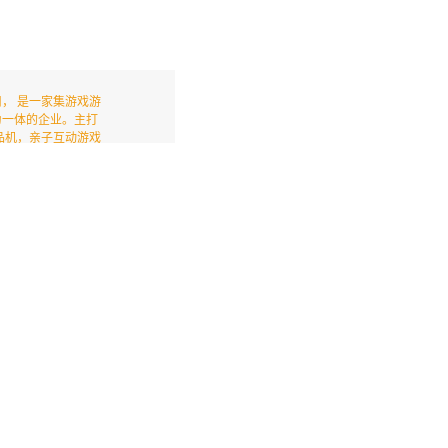
， 是一家集游戏游
为一体的企业。主打
品机，亲子互动游戏
中小型场地项目策
接国内外OEM及