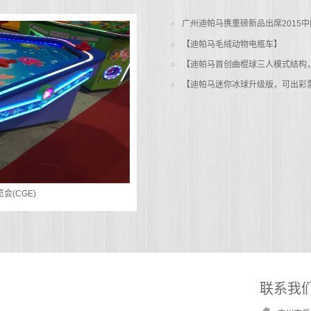
学习国内及国外的技术
产品
广州迪帕马携重磅新品出席2015中
为经典游戏创造更新颖
【迪帕马毛绒动物电瓶车】
经典游戏创新玩法再创
典
【迪帕马迷你冰球升级版，可出彩
会(CGE)
联系我