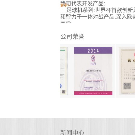
我司代表开发产品:
更多+
足球机系列:世界杯首款创新
和智力于一体对战产品,深入欧美
喜爱.
迷你气垫球系列,出彩票和扭
公司荣誉
一设计:
包括双人迷你曲棍球,为经绡商
上更多风格版本;
三人迷你曲棍球,世上首款创意
独特创意气垫球玩法;
四人迷你曲棍球,世上首款迷你
战竞赛,不断创意,满意市场多种
两人成人曲棍球及四人成人曲棍
OEM独自订做开发版本等
迷你冰球系列,创新冰球及弹球
戏项目,独特外观设计,以及炫丽
好评.
其它产品系列:敲击类,对战类,
摇摆机类,毛绒电动车类,中小型
新闻中心