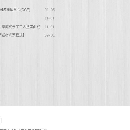
01- 05
国游戏博览会(CGE)
11- 01
11- 01
【迪帕马首创曲棍球三人模式结构，家庭式亲子三人扭蛋曲棍球】
09- 01
票或者彩票模式】
们