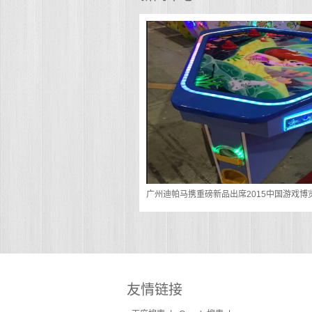
迪帕马-年轻却精于求学,不断
和设计,为客户订身量做一流的
迪帕马-努力并精于创新,不断
的玩法及创意式杰作
迪帕马-理想及目标双重定位,
经典,新款游戏世界首创成为经
广州迪帕马携重磅新品出席2015中国游戏博览
友情链接